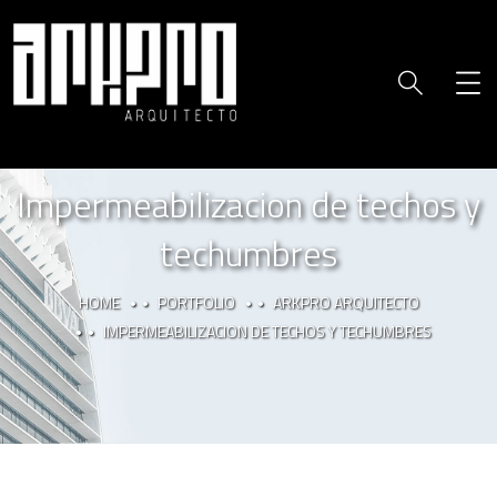
Impermeabilizacion de techos y
techumbres
HOME
PORTFOLIO
ARKPRO ARQUITECTO
IMPERMEABILIZACION DE TECHOS Y TECHUMBRES