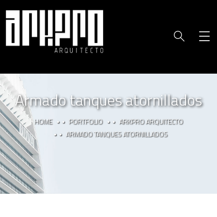
Armado tanques atornillados
HOME
PORTFOLIO
ARKPRO ARQUITECTO
ARMADO TANQUES ATORNILLADOS